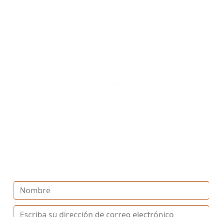
SÉ EL PRIMERO
Regístrate y recibe la última información y actualizaciones
de El Encanto de la Hacienda