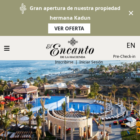
Gran apertura de nuestra propiedad
×
hermana Kadun
VER OFERTA
EN
Pre-Check-in
Inscribirse
|
Iniciar Sesión