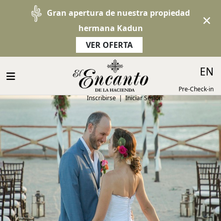
Gran apertura de nuestra propiedad
×
hermana Kadun
VER OFERTA
EN
Pre-Check-in
Inscribirse
|
Iniciar Sesión