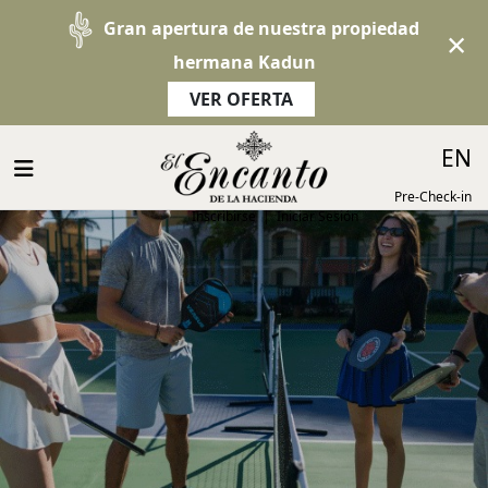
Gran apertura de nuestra propiedad
×
hermana Kadun
VER OFERTA
EN
Pre-Check-in
Inscribirse
|
Iniciar Sesión