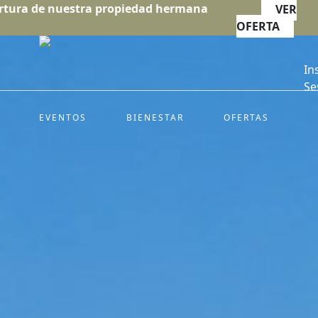
rtura de nuestra propiedad hermana
VER
OFERTA
In
Se
EVENTOS
BIENESTAR
OFERTAS