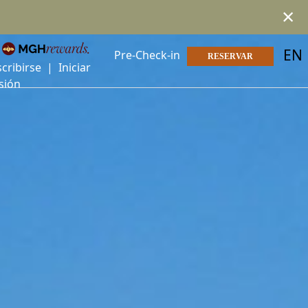
×
EN
Pre-Check-in
RESERVAR
scribirse
|
Iniciar
sión