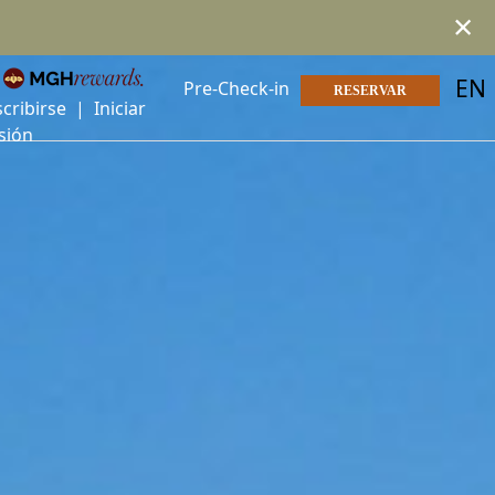
×
EN
Pre-Check-in
RESERVAR
scribirse
|
Iniciar
sión