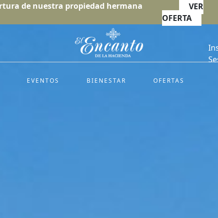
rtura de nuestra propiedad hermana
VER
OFERTA
In
Se
EVENTOS
BIENESTAR
OFERTAS