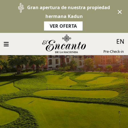
Gran apertura de nuestra propiedad
×
hermana Kadun
VER OFERTA
Select 
EN
Pre-Check-in
Inscribirse
|
Iniciar Sesión