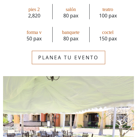
pies 2
salón
teatro
2,820
80 pax
100 pax
forma v
banquete
coctel
50 pax
80 pax
150 pax
PLANEA TU EVENTO