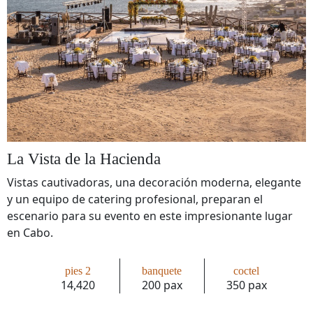
La Vista de la Hacienda
Vistas cautivadoras, una decoración moderna, elegante
y un equipo de catering profesional, preparan el
escenario para su evento en este impresionante lugar
Eventos Y
en Cabo.
Celebraciones
pies 2
banquete
coctel
14,420
200 pax
350 pax