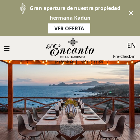
Gran apertura de nuestra propiedad
×
hermana Kadun
VER OFERTA
Select 
EN
Pre-Check-in
Inscribirse
|
Iniciar Sesión