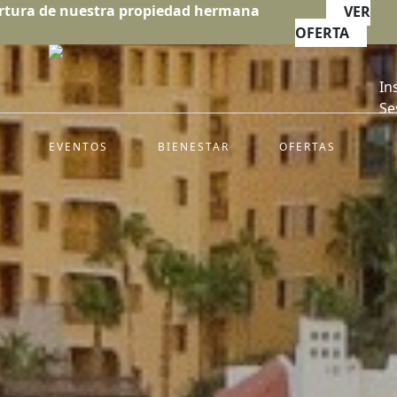
rtura de nuestra propiedad hermana
VER
OFERTA
In
Se
EVENTOS
BIENESTAR
OFERTAS