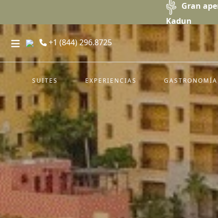
Gran ape
Kadun
+1 (844) 296.8725
SUITES
EXPERIENCIAS
GASTRONOMÍA